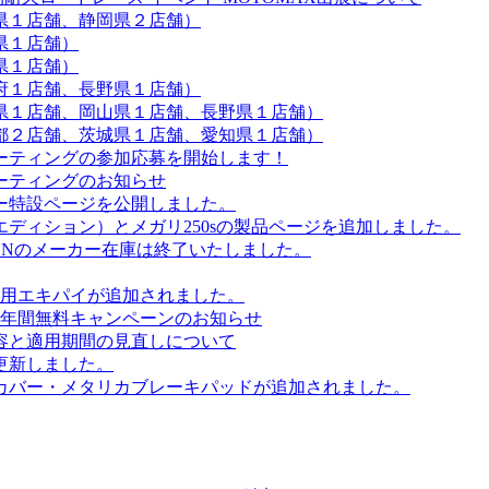
県１店舗、静岡県２店舗）
県１店舗）
県１店舗）
府１店舗、長野県１店舗）
県１店舗、岡山県１店舗、長野県１店舗）
都２店舗、茨城県１店舗、愛知県１店舗）
ーティングの参加応募を開始します！
ーティングのお知らせ
ー特設ページを公開しました。
ルエディション）とメガリ250sの製品ページを追加しました。
DITIONのメーカー在庫は終了いたしました。
専用エキパイが追加されました。
ビス1年間無料キャンペーンのお知らせ
容と適用期間の見直しについて
更新しました。
カバー・メタリカブレーキパッドが追加されました。