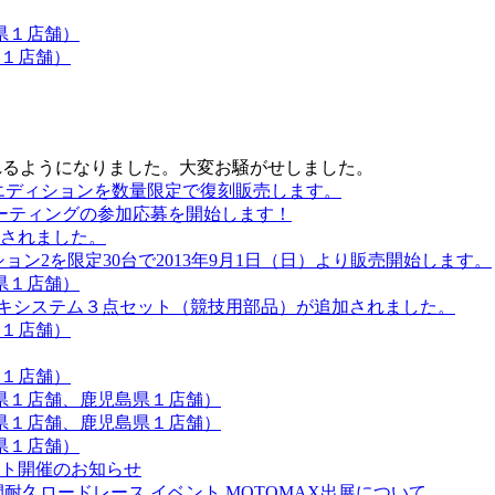
県１店舗）
１店舗）
されるようになりました。大変お騒がせしました。
ドエディションを数量限定で復刻販売します。
ーティングの参加応募を開始します！
されました。
ョン2を限定30台で2013年9月1日（日）より販売開始します。
県１店舗）
ーキシステム３点セット（競技用部品）が追加されました。
１店舗）
１店舗）
県１店舗、鹿児島県１店舗）
県１店舗、鹿児島県１店舗）
県１店舗）
スト開催のお知らせ
耐久ロードレース イベント MOTOMAX出展について