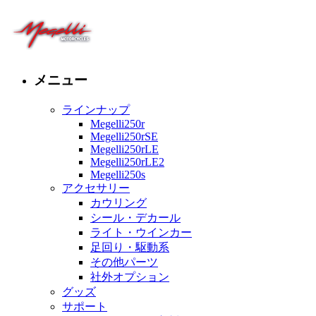
メニュー
ラインナップ
Megelli250r
Megelli250rSE
Megelli250rLE
Megelli250rLE2
Megelli250s
アクセサリー
カウリング
シール・デカール
ライト・ウインカー
足回り・駆動系
その他パーツ
社外オプション
グッズ
サポート