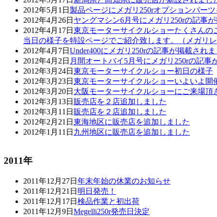
2012年5月1日
製品ページにメガリ250rオプションパー
2012年4月26日
ヤングマシン6月号にメガリ250rの記
2012年4月17日
東京モーターサイクルショーたくさんの
当日の様子を特設ページでご紹介致します。（メガリレ
2012年4月7日
Under400にメガリ250rの記事が掲載され
2012年4月2日
月間オートバイ5月号にメガリ250rの記
2012年3月24日
東京モーターサイクルショー初日の様子
2012年3月23日
東京モーターサイクルショーいよいよ開
2012年3月20日
大阪モーターサイクルショーにご来場頂
2012年3月13日
販売店を２店追加しました
2012年3月11日
販売店を２店追加しました
2012年2月21日
東海地区に販売店を追加しました
2012年1月11日
九州地区に販売店を追加しました
2011年
2011年12月27日
年末年始の休業のお知らせ
2011年12月21日
明日発売！
2011年12月17日
検品作業と初出荷
2011年12月9日
Megelli250r発売日決定