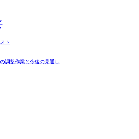
了
？
スト
の調整作業と今後の見通し