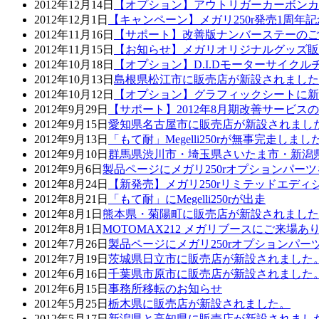
2012年12月14日
【オプション】アウトリガーカーボンカ
2012年12月1日
【キャンペーン】メガリ250r発売1周年
2012年11月16日
【サポート】
改善版ナンバーステーのご
2012年11月15日
【お知らせ】メガリオリジナルグッズ販
2012年10月18日
【オプション】D.I.Dモーターサイク
2012年10月13日
島根県松江市に販売店が新設されました
2012年10月12日
【オプション】グラフィックシートに新
2012年9月29日
【サポート】2012年8月期改善サービス
2012年9月15日
愛知県名古屋市に販売店が新設されまし
2012年9月13日
「もて耐」Megelli250rが無事完走しまし
2012年9月10日
群馬県渋川市・埼玉県さいたま市・新潟
2012年9月6日
製品ページにメガリ250rオプションパー
2012年8月24日
【新発売】メガリ250rリミテッドエディ
2012年8月21日
「もて耐」にMegelli250rが出走
2012年8月1日
熊本県・菊陽町に販売店が新設されました
2012年8月1日
MOTOMAX212 メガリブースにご来場
2012年7月26日
製品ページにメガリ250rオプションパー
2012年7月19日
茨城県日立市に販売店が新設されました
2012年6月16日
千葉県市原市に販売店が新設されました
2012年6月15日
事務所移転のお知らせ
2012年5月25日
栃木県に販売店が新設されました。
2012年5月17日
新潟県と高知県に販売店が新設されまし